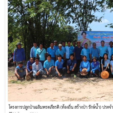
โครงการปลูกป่าเฉลิมพระเกียรติ (ท้องถิ่น สร้างป่า รักษ์น้ำ) ป