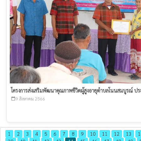
โครงการส่งเสริมพัฒนาคุณภาพชีวิตผู้สูงอายุตำบลโนนสมบูรณ์ 
9 สิงหาคม 2566
calendar_today
1
2
3
4
5
6
7
8
9
10
11
12
13
1