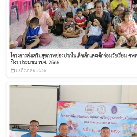
โครงการส่งเสริมสุขภาพช่องปากในเด็กเล็กและเด็กก่อนวัยเรียน ศ
ปีงบประมาณ พ.ศ. 2566
10 สิงหาคม 2566
calendar_today