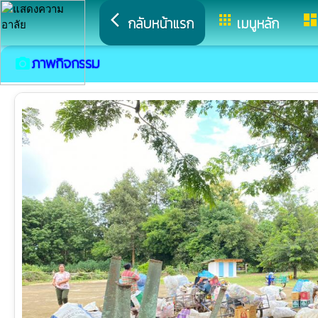
arrow_back_ios
apps
dashboar
กลับหน้าแรก
เมนูหลัก
ภาพกิจกรรม
camera_alt