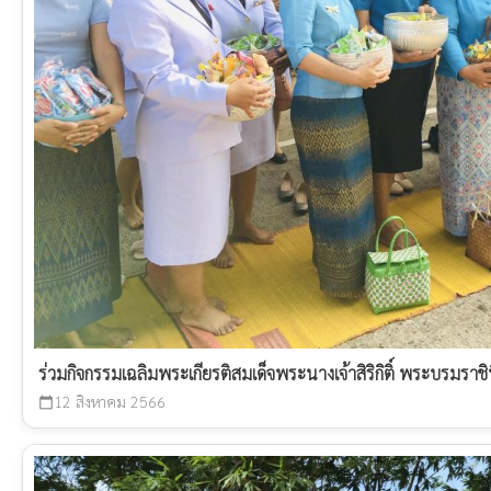
ร่วมกิจกรรมเฉลิมพระเกียรติสมเด็จพระนางเจ้าสิริกิติ์ พระบรม
12 สิงหาคม 2566
calendar_today