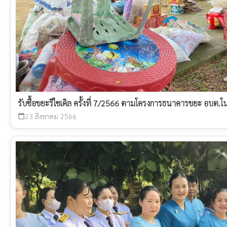
รับซื้อขยะรีไซเคิล ครั้งที่ 7/2566 ตามโครงการธนาคารขยะ อบต.
23 สิงหาคม 2566
calendar_today