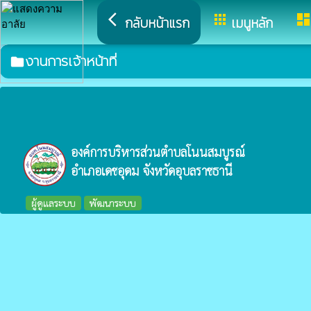
arrow_back_ios
apps
dashboar
กลับหน้าแรก
เมนูหลัก
งานการเจ้าหน้าที่
folder
องค์การบริหารส่วนตำบลโนนสมบูรณ์
อำเภอเดชอุดม จังหวัดอุบลราชธานี
ผู้ดูแลระบบ
พัฒนาระบบ