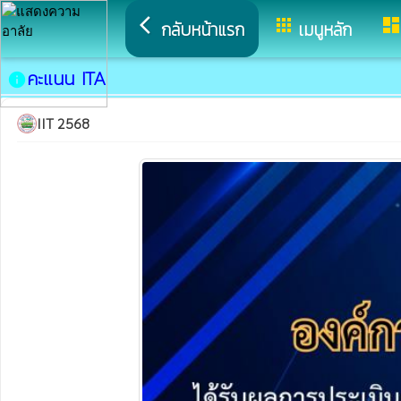
arrow_back_ios
apps
dashboar
กลับหน้าแรก
เมนูหลัก
คะแนน ITA
info
IIT 2568