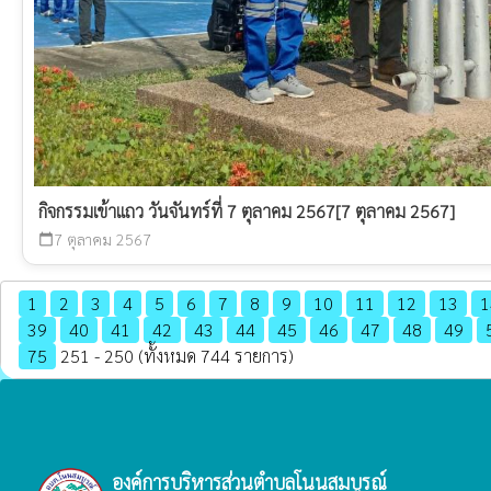
กิจกรรมเข้าแถว วันจันทร์ที่ 7 ตุลาคม 2567[7 ตุลาคม 2567]
7 ตุลาคม 2567
calendar_today
1
2
3
4
5
6
7
8
9
10
11
12
13
1
39
40
41
42
43
44
45
46
47
48
49
75
251 - 250 (ทั้งหมด 744 รายการ)
องค์การบริหารส่วนตำบลโนนสมบูรณ์