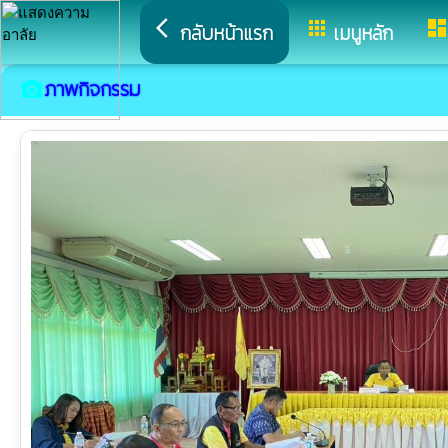
arrow_back_ios
apps
dashboar
กลับหน้าแรก
เมนูหลัก
ภาพกิจกรรม
camera_alt