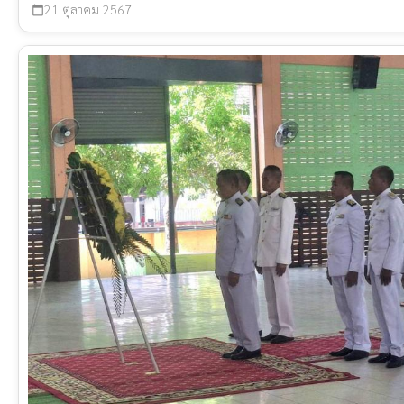
21 ตุลาคม 2567
calendar_today