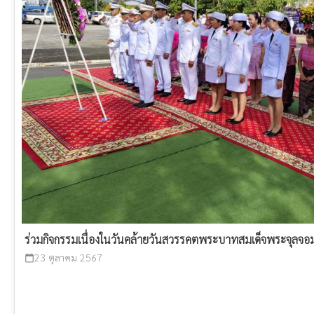
ร่วมกิจกรรมเนื่องในวันคล้ายวันสวรรคตพระบาทสมเด็จพระจุลจอมเก
23 ตุลาคม 2567
calendar_today